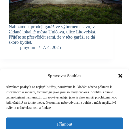
Nabízíme k prodeji garáž ve výborném stavu, v
žádané lokalitě města Uničova, ulice Litovelská.
Přijďte se přesvědčit sami, že v této garáži se dá
skoro bydlet.
plnydum
7. 4. 2025
Spravovat Souhlas
Plný dům
Abychom poskytli co nejlepší služby, používáme k ukládání a/nebo přístupu k
Chcete prodat nebo naopak koupit nemovitost? Nebo nabízíte
informacím o zařízení, technologie jako jsou soubory cookies. Souhlas s těmito
byt k pronájmu? Nebo nájem hledáte? Na našem inzertním
technologiemi nám umožní zpracovávat údaje, jako je chování při procházení nebo
webu najdete byty, domy, zahrady, parcely nebo nebytové
jedinečná ID na tomto webu. Nesouhlas nebo odvolání souhlasu může nepříznivě
prostory k prodeji či pronájmu. Náš inzertní web se zaměřuje
ovlivnit určité vlastnosti a funkce.
především na Olomoucký kraj, díky čemuž se nemusíte
probírat stovkami inzerátů.
Příjmout