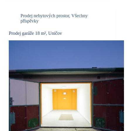
Prodej nebytových prostor
,
Všechny
příspěvky
Prodej garáže 18 m², Uničov